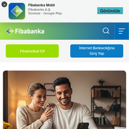
×
Fibabanka Mobil
Fibabanka A.Ş.
Görüntüle
Ücretsiz - Google Play
İnternet Bankacılığına
Fibabankalı Ol!
Giriş Yap