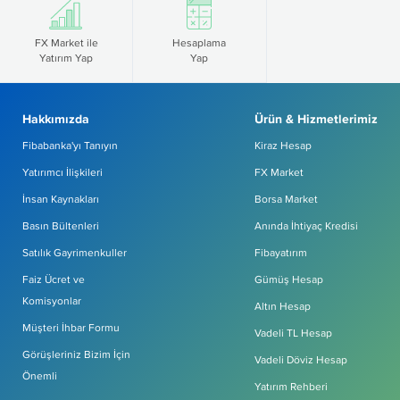
FX Market ile
Hesaplama
Yatırım Yap
Yap
Hakkımızda
Ürün & Hizmetlerimiz
Fibabanka'yı Tanıyın
Kiraz Hesap
Yatırımcı İlişkileri
FX Market
İnsan Kaynakları
Borsa Market
Basın Bültenleri
Anında İhtiyaç Kredisi
Satılık Gayrimenkuller
Fibayatırım
Faiz Ücret ve
Gümüş Hesap
Komisyonlar
Altın Hesap
Müşteri İhbar Formu
Vadeli TL Hesap
Görüşleriniz Bizim İçin
Vadeli Döviz Hesap
Önemli
Yatırım Rehberi