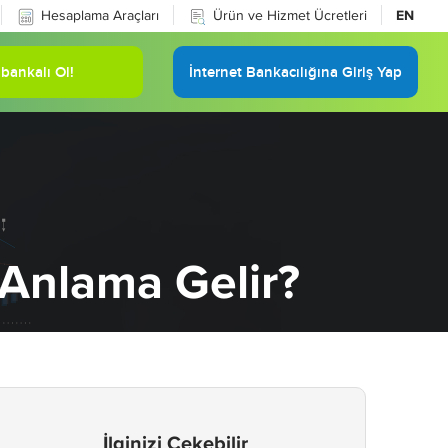
Hesaplama Araçları
Ürün ve Hizmet Ücretleri
EN
bankalı Ol!
İnternet Bankacılığına Giriş Yap
 Anlama Gelir?
İlginizi Çekebilir