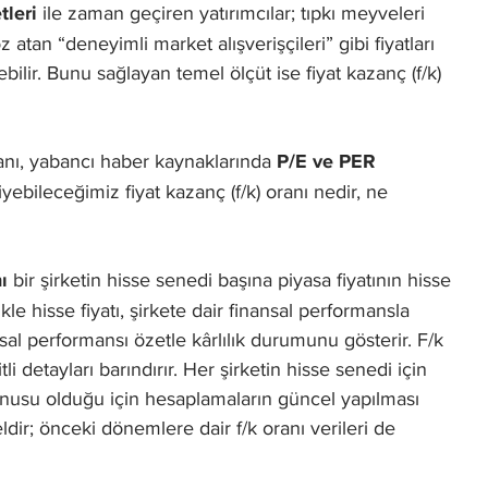
tleri
ile zaman geçiren yatırımcılar; tıpkı meyveleri
 atan “deneyimli market alışverişçileri” gibi fiyatları
ilir. Bunu sağlayan temel ölçüt ise fiyat kazanç (f/k)
oranı, yabancı haber kaynaklarında
P/E ve PER
iyebileceğimiz fiyat kazanç (f/k) oranı nedir, ne
ı
bir şirketin hisse senedi başına piyasa fiyatının hisse
e hisse fiyatı, şirkete dair finansal performansla
inansal performansı özetle kârlılık durumunu gösterir. F/k
 detayları barındırır. Her şirketin hisse senedi için
onusu olduğu için hesaplamaların güncel yapılması
ldir; önceki dönemlere dair f/k oranı verileri de