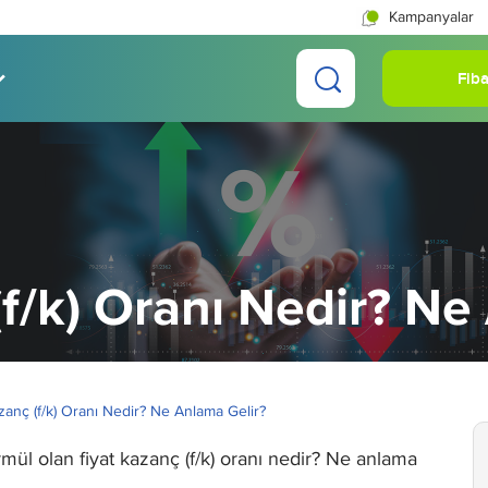
Kampanyalar
Fiba
(f/k) Oranı Nedir? Ne
zanç (f/k) Oranı Nedir? Ne Anlama Gelir?
formül olan fiyat kazanç (f/k) oranı nedir? Ne anlama