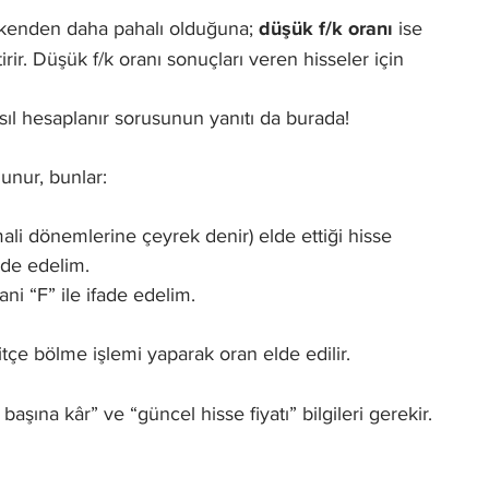
erekenden daha pahalı olduğuna;
düşük f/k oranı
ise
ir. Düşük f/k oranı sonuçları veren hisseler için
sıl hesaplanır sorusunun yanıtı da burada!
lunur, bunlar:
 mali dönemlerine çeyrek denir) elde ettiği hisse
ade edelim.
yani “F” ile ifade edelim.
itçe bölme işlemi yaparak oran elde edilir.
aşına kâr” ve “güncel hisse fiyatı” bilgileri gerekir.