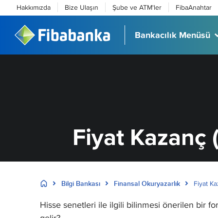
Hakkımızda
Bize Ulaşın
Şube ve ATM'ler
FibaAnahtar
Bankacılık Menüsü
Fiyat Kazanç 
Bilgi Bankası
Finansal Okuryazarlık
Fiyat Ka
Hisse senetleri ile ilgili bilinmesi önerilen bir 
gelir?