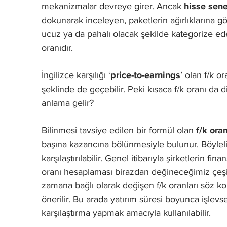
mekanizmalar devreye girer. Ancak
hisse sene
dokunarak inceleyen, paketlerin ağırlıklarına göz
ucuz ya da pahalı olacak şekilde kategorize edeb
oranıdır.
İngilizce karşılığı ‘
price-to-earnings
’ olan f/k 
şeklinde de geçebilir. Peki kısaca f/k oranı da d
anlama gelir?
Bilinmesi tavsiye edilen bir formül olan
f/k oran
başına kazancına bölünmesiyle bulunur. Böylelikl
karşılaştırılabilir. Genel itibarıyla şirketlerin f
oranı hesaplaması birazdan değineceğimiz çeşitli
zamana bağlı olarak değişen f/k oranları söz k
önerilir. Bu arada yatırım süresi boyunca işlevse
karşılaştırma yapmak amacıyla kullanılabilir.