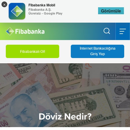
×
Fibabanka Mobil
Fibabanka A.Ş.
Görüntüle
Ücretsiz - Google Play
İnternet Bankacılığına
Fibabankalı Ol!
Giriş Yap
Döviz Nedir?