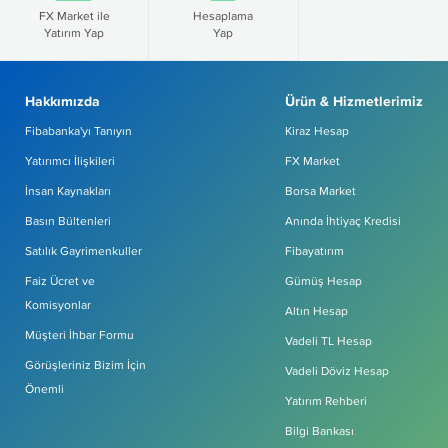
FX Market ile
Hesaplama
Yatırım Yap
Yap
Hakkımızda
Ürün & Hizmetlerimiz
Fibabanka'yı Tanıyın
Kiraz Hesap
Yatırımcı İlişkileri
FX Market
İnsan Kaynakları
Borsa Market
Basın Bültenleri
Anında İhtiyaç Kredisi
Satılık Gayrimenkuller
Fibayatırım
Faiz Ücret ve
Gümüş Hesap
Komisyonlar
Altın Hesap
Müşteri İhbar Formu
Vadeli TL Hesap
Görüşleriniz Bizim İçin
Vadeli Döviz Hesap
Önemli
Yatırım Rehberi
Bilgi Bankası