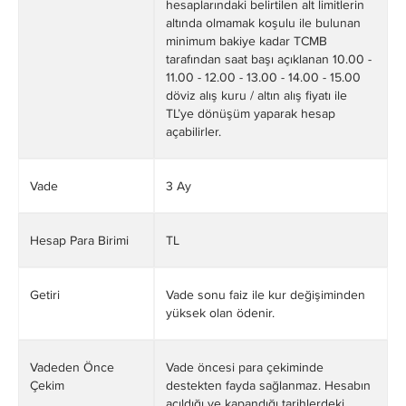
hesaplarındaki belirtilen alt limitlerin
altında olmamak koşulu ile bulunan
minimum bakiye kadar TCMB
tarafından saat başı açıklanan 10.00 -
11.00 - 12.00 - 13.00 - 14.00 - 15.00
döviz alış kuru / altın alış fiyatı ile
TL’ye dönüşüm yaparak hesap
açabilirler.
Vade
3 Ay
Hesap Para Birimi
TL
Getiri
Vade sonu faiz ile kur değişiminden
yüksek olan ödenir.
Vadeden Önce
Vade öncesi para çekiminde
Çekim
destekten fayda sağlanmaz. Hesabın
açıldığı ve kapandığı tarihlerdeki