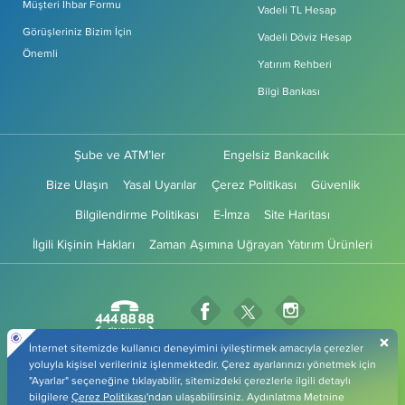
Müşteri İhbar Formu
Vadeli TL Hesap
Görüşleriniz Bizim İçin
Vadeli Döviz Hesap
Önemli
Yatırım Rehberi
Bilgi Bankası
Şube ve ATM’ler
Engelsiz Bankacılık
Bize Ulaşın
Yasal Uyarılar
Çerez Politikası
Güvenlik
Bilgilendirme Politikası
E-İmza
Site Haritası
İlgili Kişinin Hakları
Zaman Aşımına Uğrayan Yatırım Ürünleri
Fibabanka Facebook Sayfası
Fibabanka Instagr
Fibabanka Twitter Sayfas
Fibabanka YouTube Sayfa
Fibabanka LinkedIn Sayfası
Fibabanka TikTok 