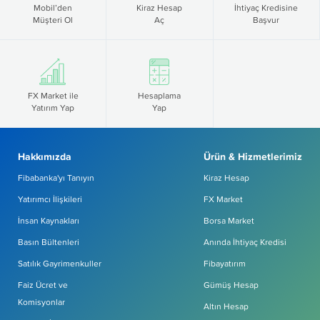
Mobil’den
Kiraz Hesap
İhtiyaç Kredisine
Müşteri Ol
Aç
Başvur
FX Market ile
Hesaplama
Yatırım Yap
Yap
Hakkımızda
Ürün & Hizmetlerimiz
Fibabanka'yı Tanıyın
Kiraz Hesap
Yatırımcı İlişkileri
FX Market
İnsan Kaynakları
Borsa Market
Basın Bültenleri
Anında İhtiyaç Kredisi
Satılık Gayrimenkuller
Fibayatırım
Faiz Ücret ve
Gümüş Hesap
Komisyonlar
Altın Hesap