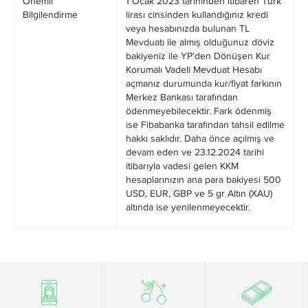
Önemli
1 Ocak 2023 tarihinden itibaren Türk
Bilgilendirme
lirası cinsinden kullandığınız kredi
veya hesabınızda bulunan TL
Mevduatı ile almış olduğunuz döviz
bakiyeniz ile YP’den Dönüşen Kur
Korumalı Vadeli Mevduat Hesabı
açmanız durumunda kur/fiyat farkının
Merkez Bankası tarafından
ödenmeyebilecektir. Fark ödenmiş
ise Fibabanka tarafından tahsil edilme
hakkı saklıdır. Daha önce açılmış ve
devam eden ve 23.12.2024 tarihi
itibarıyla vadesi gelen KKM
hesaplarınızın ana para bakiyesi 500
USD, EUR, GBP ve 5 gr Altın (XAU)
altında ise yenilenmeyecektir.