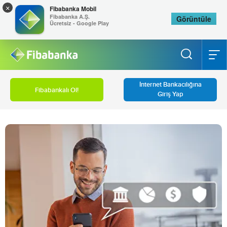
×
Fibabanka Mobil
Fibabanka A.Ş.
Görüntüle
Ücretsiz - Google Play
İnternet Bankacılığına
Fibabankalı Ol!
Giriş Yap