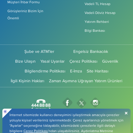
Müşteri İhbar Formu
Vadeli TL Hesap
Görüşleriniz Bizim İçin
Vadeli Döviz Hesap
Önemli
Yatırım Rehberi
Bilgi Bankası
Şube ve ATM’ler
Engelsiz Bankacılık
Bize Ulaşın
Yasal Uyarılar
Çerez Politikası
Güvenlik
Bilgilendirme Politikası
E-İmza
Site Haritası
İlgili Kişinin Hakları
Zaman Aşımına Uğrayan Yatırım Ürünleri
Fibabanka Facebook Sayfası
Fibabanka Instagr
Fibabanka Twitter Sayfas
Fibabanka YouTube Sayfa
Fibabanka LinkedIn Sayfası
Fibabanka TikTok 