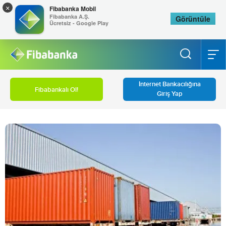
×
Fibabanka Mobil
Fibabanka A.Ş.
Görüntüle
Ücretsiz - Google Play
İnternet Bankacılığına
Fibabankalı Ol!
Giriş Yap