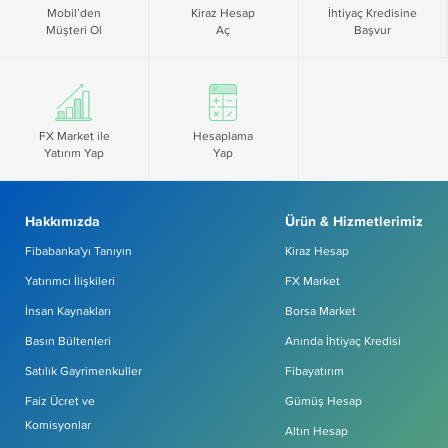
Mobil’den
Kiraz Hesap
İhtiyaç Kredisine
Müşteri Ol
Aç
Başvur
FX Market ile
Hesaplama
Yatırım Yap
Yap
Hakkımızda
Ürün & Hizmetlerimiz
Fibabanka'yı Tanıyın
Kiraz Hesap
Yatırımcı İlişkileri
FX Market
İnsan Kaynakları
Borsa Market
Basın Bültenleri
Anında İhtiyaç Kredisi
Satılık Gayrimenkuller
Fibayatırım
Faiz Ücret ve
Gümüş Hesap
Komisyonlar
Altın Hesap