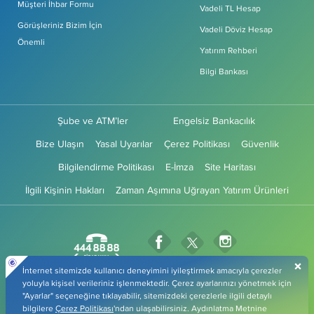
Müşteri İhbar Formu
Vadeli TL Hesap
Görüşleriniz Bizim İçin
Vadeli Döviz Hesap
Önemli
Yatırım Rehberi
Bilgi Bankası
Şube ve ATM’ler
Engelsiz Bankacılık
Bize Ulaşın
Yasal Uyarılar
Çerez Politikası
Güvenlik
Bilgilendirme Politikası
E-İmza
Site Haritası
İlgili Kişinin Hakları
Zaman Aşımına Uğrayan Yatırım Ürünleri
Fibabanka Facebook Sayfası
Fibabanka Instagr
Fibabanka Twitter Sayfas
Fibabanka YouTube Sayfa
Fibabanka LinkedIn Sayfası
Fibabanka TikTok 