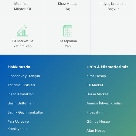
Mobil’den
Kiraz Hesap
İhtiyaç Kredisine
Müşteri Ol
Aç
Başvur
FX Market ile
Hesaplama
Yatırım Yap
Yap
Hakkımızda
Ürün & Hizmetlerimiz
Fibabanka'yı Tanıyın
Kiraz Hesap
Yatırımcı İlişkileri
FX Market
İnsan Kaynakları
Borsa Market
Basın Bültenleri
Anında İhtiyaç Kredisi
Satılık Gayrimenkuller
Fibayatırım
Faiz Ücret ve
Gümüş Hesap
Komisyonlar
Altın Hesap