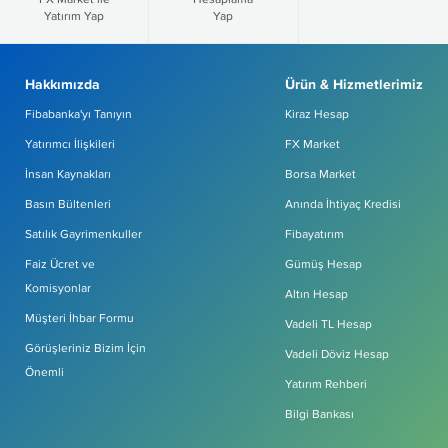
Yatırım Yap
Yap
Hakkımızda
Ürün & Hizmetlerimiz
Fibabanka'yı Tanıyın
Kiraz Hesap
Yatırımcı İlişkileri
FX Market
İnsan Kaynakları
Borsa Market
Basın Bültenleri
Anında İhtiyaç Kredisi
Satılık Gayrimenkuller
Fibayatırım
Faiz Ücret ve
Gümüş Hesap
Komisyonlar
Altın Hesap
Müşteri İhbar Formu
Vadeli TL Hesap
Görüşleriniz Bizim İçin
Vadeli Döviz Hesap
Önemli
Yatırım Rehberi
Bilgi Bankası