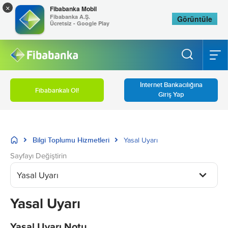
×
Fibabanka Mobil
Fibabanka A.Ş.
Görüntüle
Ücretsiz - Google Play
İnternet Bankacılığına
Fibabankalı Ol!
Giriş Yap
Bilgi Toplumu Hizmetleri
Yasal Uyarı
Sayfayı Değiştirin
Yasal Uyarı
Yasal Uyarı
Yasal Uyarı Notu