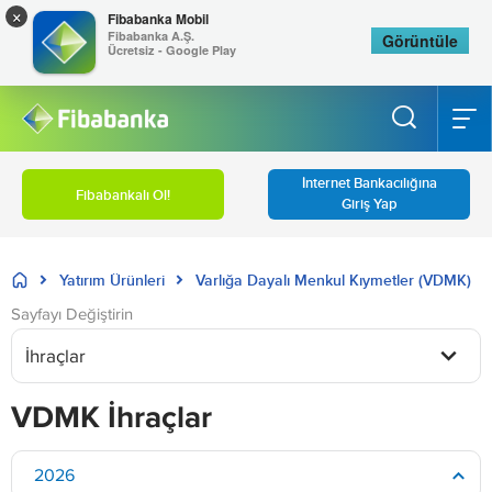
×
Fibabanka Mobil
Fibabanka A.Ş.
Görüntüle
Ücretsiz - Google Play
İnternet Bankacılığına
Fibabankalı Ol!
Giriş Yap
Yatırım Ürünleri
Varlığa Dayalı Menkul Kıymetler (VDMK)
Sayfayı Değiştirin
İhraçlar
VDMK İhraçlar
2026