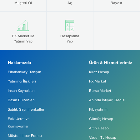
Müşteri Ol
Aç
Başvur
FX Market ile
Hesaplama
Yatırım Yap
Yap
Hakkımızda
Ürün & Hizmetlerimiz
Fibabanka'yı Tanıyın
Kiraz Hesap
Yatırımcı İlişkileri
FX Market
İnsan Kaynakları
Borsa Market
Basın Bültenleri
Anında İhtiyaç Kredisi
Satılık Gayrimenkuller
Fibayatırım
Faiz Ücret ve
Gümüş Hesap
Komisyonlar
Altın Hesap
Müşteri İhbar Formu
Vadeli TL Hesap