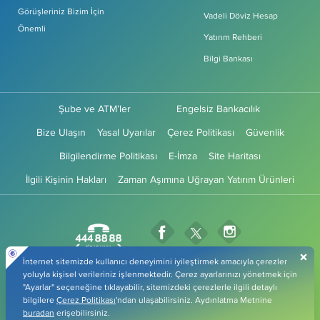
Görüşleriniz Bizim İçin
Vadeli Döviz Hesap
Önemli
Yatırım Rehberi
Bilgi Bankası
Şube ve ATM’ler
Engelsiz Bankacılık
Bize Ulaşın
Yasal Uyarılar
Çerez Politikası
Güvenlik
Bilgilendirme Politikası
E-İmza
Site Haritası
İlgili Kişinin Hakları
Zaman Aşımına Uğrayan Yatırım Ürünleri
Fibabanka Facebook Sayfası
Fibabanka Instagr
Fibabanka Twitter Sayfas
Fibabanka YouTube Sayfa
Fibabanka LinkedIn Sayfası
Fibabanka TikTok 