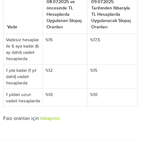
08.07.2025 ve
09.07.2025
öncesinde TL
Tarihinden İtibarıyla
Hesaplarda
TL Hesaplarda
Uygulanan Stopaj
Uygulanacak Stopaj
Vade
Oranları
Oranları
Vadesiz hesaplar
%15
%17,5
ile 6 aya kadar (6
ay dahil) vadeli
hesaplarda
1 yıla kadar (1 yıl
%12
%15
dahil) vadeli
hesaplarda
1 yıldan uzun
%10
%10
vadeli hesaplarda
Faiz oranları için
tıklayınız.