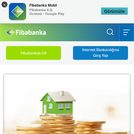
×
Fibabanka Mobil
Fibabanka A.Ş.
Görüntüle
Ücretsiz - Google Play
İnternet Bankacılığına
Fibabankalı Ol!
Giriş Yap