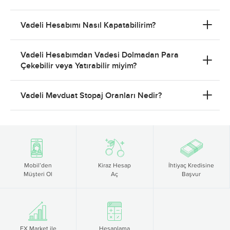
Vadeli Hesabımı Nasıl Kapatabilirim?
Vadeli Hesabımdan Vadesi Dolmadan Para
Çekebilir veya Yatırabilir miyim?
Vadeli Mevduat Stopaj Oranları Nedir?
Mobil’den
Kiraz Hesap
İhtiyaç Kredisine
Müşteri Ol
Aç
Başvur
FX Market ile
Hesaplama