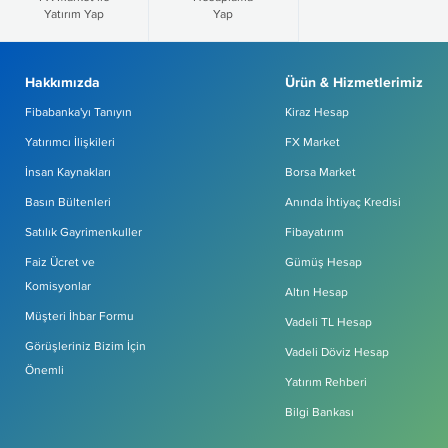
Yatırım Yap
Yap
Hakkımızda
Ürün & Hizmetlerimiz
Fibabanka'yı Tanıyın
Kiraz Hesap
Yatırımcı İlişkileri
FX Market
İnsan Kaynakları
Borsa Market
Basın Bültenleri
Anında İhtiyaç Kredisi
Satılık Gayrimenkuller
Fibayatırım
Faiz Ücret ve
Gümüş Hesap
Komisyonlar
Altın Hesap
Müşteri İhbar Formu
Vadeli TL Hesap
Görüşleriniz Bizim İçin
Vadeli Döviz Hesap
Önemli
Yatırım Rehberi
Bilgi Bankası