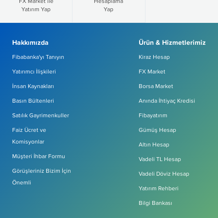
FX Market ile
Hesaplama
Yatırım Yap
Yap
Hakkımızda
Ürün & Hizmetlerimiz
Fibabanka'yı Tanıyın
Kiraz Hesap
Yatırımcı İlişkileri
FX Market
İnsan Kaynakları
Borsa Market
Basın Bültenleri
Anında İhtiyaç Kredisi
Satılık Gayrimenkuller
Fibayatırım
Faiz Ücret ve
Gümüş Hesap
Komisyonlar
Altın Hesap
Müşteri İhbar Formu
Vadeli TL Hesap
Görüşleriniz Bizim İçin
Vadeli Döviz Hesap
Önemli
Yatırım Rehberi
Bilgi Bankası