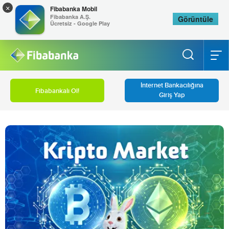
×
Fibabanka Mobil
Fibabanka A.Ş.
Görüntüle
Ücretsiz - Google Play
İnternet Bankacılığına
Fibabankalı Ol!
Giriş Yap