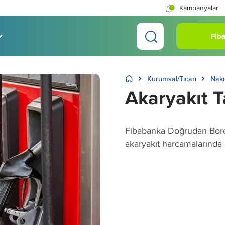
Kampanyalar
Fiba
Kurumsal/Ticari
Naki
Akaryakıt Ta
Fibabanka Doğrudan Borçl
akaryakıt harcamalarında 