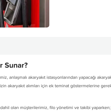
er Sunar?
imiz, anlaşmalı akaryakıt istasyonlarından yapacağı akaryak
mizin akaryakıt alımları için ek teminat göstermelerine g
dahil olan müşterilerimiz, filo yönetimi ve takibi yaparken;