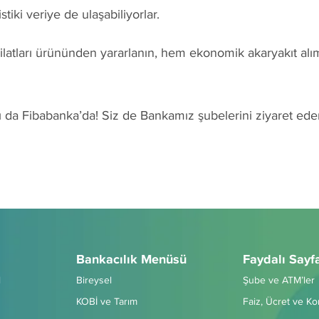
stiki veriye de ulaşabiliyorlar.
silatları ürününden yararlanın, hem ekonomik akaryakıt alı
rı da Fibabanka’da! Siz de Bankamız şubelerini ziyaret e
Bankacılık Menüsü
Faydalı Sayf
l
Bireysel
Şube ve ATM’ler
KOBİ ve Tarım
Faiz, Ücret ve K