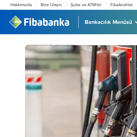
Hakkımızda
Bize Ulaşın
Şube ve ATM'ler
FibaAnahtar
Bankacılık Menüsü