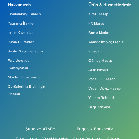
Hakkımızda
Ürün & Hizmetlerimiz
Fibabanka'yı Tanıyın
Kiraz Hesap
Yatırımcı İlişkileri
FX Market
İnsan Kaynakları
Borsa Market
Basın Bültenleri
Anında İhtiyaç Kredisi
Satılık Gayrimenkuller
Fibayatırım
Faiz Ücret ve
Gümüş Hesap
Komisyonlar
Altın Hesap
Müşteri İhbar Formu
Vadeli TL Hesap
Görüşleriniz Bizim İçin
Vadeli Döviz Hesap
Önemli
Yatırım Rehberi
Bilgi Bankası
Şube ve ATM’ler
Engelsiz Bankacılık
Bize Ulaşın
Yasal Uyarılar
Çerez Politikası
Güvenlik