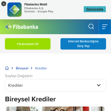
×
Fibabanka Mobil
Fibabanka A.Ş.
Görüntüle
Ücretsiz - Google Play
İnternet Bankacılığına
Fibabankalı Ol!
Giriş Yap
Bireysel
Krediler
Sayfayı Değiştirin
Krediler
Bireysel Krediler