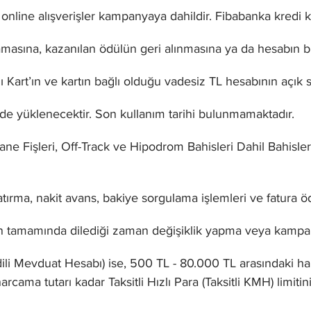
k online alışverişler kampanyaya dahildir. Fibabanka kredi kart
masına, kazanılan ödülün geri alınmasına ya da hesabın bl
ı Kart’ın ve kartın bağlı olduğu vadesiz TL hesabının açık
nde yüklenecektir. Son kullanım tarihi bulunmamaktadır.
işleri, Off-Track ve Hipodrom Bahisleri Dahil Bahisler” iş
ırma, nakit avans, bakiye sorgulama işlemleri ve fatura ö
n tamamında dilediği zaman değişiklik yapma veya kampan
redili Mevduat Hesabı) ise, 500 TL - 80.000 TL arasındaki
harcama tutarı kadar Taksitli Hızlı Para (Taksitli KMH) limitin