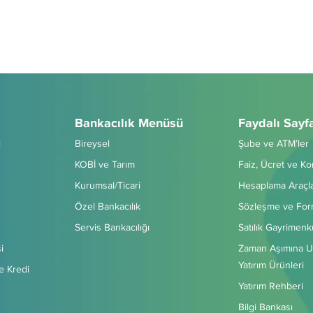
Bankacılık Menüsü
Faydalı Sayf
l
Bireysel
Şube ve ATM’ler
KOBİ ve Tarım
Faiz, Ücret ve K
Kurumsal/Ticari
Hesaplama Araçla
Özel Bankacılık
Sözleşme ve For
Servis Bankacılığı
Satılık Gayrimenk
i
Zaman Aşımına U
Yatırım Ürünleri
e Kredi
Yatırım Rehberi
Bilgi Bankası