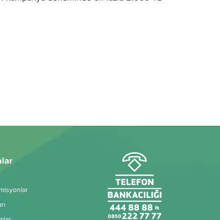
alar
omisyonlar
rı
mlar