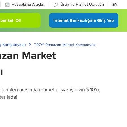
Hesaplama Araçları
Ürün ve Hizmet Ücretleri
EN
bankalı Ol!
İnternet Bankacılığına Giriş Yap
ş Kampanyalar
TROY Ramazan Market Kampanyası
zan Market
ı
arihleri arasında market alışverişinizin %10'u,
ar iade!