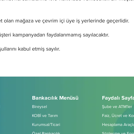
 olan mağaza ve çevrim içi üye iş yerlerinde geçerlidir.
şteri kampanyadan faydalanmamış sayılacaktır.
arını kabul etmiş sayılır.
Bankacılık Menüsü
Faydalı Sayf
l
Bireysel
Şube ve ATM’ler
KOBİ ve Tarım
Faiz, Ücret ve K
Kurumsal/Ticari
Hesaplama Araçla
Özel Bankacılık
Sözleşme ve For