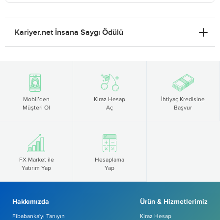
Kariyer.net İnsana Saygı Ödülü
Mobil’den
Kiraz Hesap
İhtiyaç Kredisine
Müşteri Ol
Aç
Başvur
FX Market ile
Hesaplama
Yatırım Yap
Yap
Hakkımızda
Ürün & Hizmetlerimiz
Fibabanka'yı Tanıyın
Kiraz Hesap