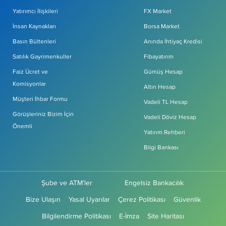
Yatırımcı İlişkileri
FX Market
İnsan Kaynakları
Borsa Market
Basın Bültenleri
Anında İhtiyaç Kredisi
Satılık Gayrimenkuller
Fibayatırım
Faiz Ücret ve
Gümüş Hesap
Komisyonlar
Altın Hesap
Müşteri İhbar Formu
Vadeli TL Hesap
Görüşleriniz Bizim İçin
Vadeli Döviz Hesap
Önemli
Yatırım Rehberi
Bilgi Bankası
Şube ve ATM’ler
Engelsiz Bankacılık
Bize Ulaşın
Yasal Uyarılar
Çerez Politikası
Güvenlik
Bilgilendirme Politikası
E-İmza
Site Haritası