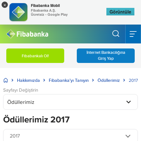
×
Fibabanka Mobil
Fibabanka A.Ş.
Görüntüle
Ücretsiz - Google Play
İnternet Bankacılığına
Fibabankalı Ol!
Giriş Yap
Hakkımızda
Fibabanka'yı Tanıyın
Ödüllerimiz
2017
Sayfayı Değiştirin
Ödüllerimiz
Ödüllerimiz 2017
2017