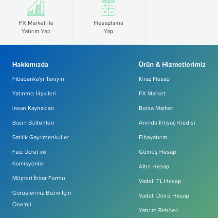
FX Market ile
Hesaplama
Yatırım Yap
Yap
Hakkımızda
Ürün & Hizmetlerimiz
Fibabanka'yı Tanıyın
Kiraz Hesap
Yatırımcı İlişkileri
FX Market
İnsan Kaynakları
Borsa Market
Basın Bültenleri
Anında İhtiyaç Kredisi
Satılık Gayrimenkuller
Fibayatırım
Faiz Ücret ve
Gümüş Hesap
Komisyonlar
Altın Hesap
Müşteri İhbar Formu
Vadeli TL Hesap
Görüşleriniz Bizim İçin
Vadeli Döviz Hesap
Önemli
Yatırım Rehberi