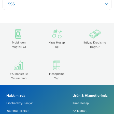
SSS
Mobil’den
Kiraz Hesap
İhtiyaç Kredisine
Müşteri Ol
Aç
Başvur
FX Market ile
Hesaplama
Yatırım Yap
Yap
Hakkımızda
Ürün & Hizmetlerimiz
Fibabanka'yı Tanıyın
Kiraz Hesap
Yatırımcı İlişkileri
FX Market