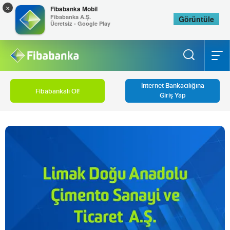
×
Fibabanka Mobil
Fibabanka A.Ş.
Görüntüle
Ücretsiz - Google Play
İnternet Bankacılığına
Fibabankalı Ol!
Giriş Yap