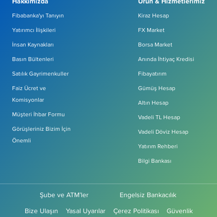
Hakkımızda
Ürün & Hizmetlerimiz
Fibabanka'yı Tanıyın
Kiraz Hesap
Yatırımcı İlişkileri
FX Market
İnsan Kaynakları
Borsa Market
Basın Bültenleri
Anında İhtiyaç Kredisi
Satılık Gayrimenkuller
Fibayatırım
Faiz Ücret ve
Gümüş Hesap
Komisyonlar
Altın Hesap
Müşteri İhbar Formu
Vadeli TL Hesap
Görüşleriniz Bizim İçin
Vadeli Döviz Hesap
Önemli
Yatırım Rehberi
Bilgi Bankası
Şube ve ATM’ler
Engelsiz Bankacılık
Bize Ulaşın
Yasal Uyarılar
Çerez Politikası
Güvenlik