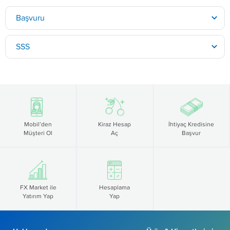
Başvuru
SSS
Mobil’den
Kiraz Hesap
İhtiyaç Kredisine
Müşteri Ol
Aç
Başvur
FX Market ile
Hesaplama
Yatırım Yap
Yap