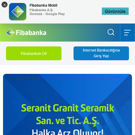
×
Fibabanka Mobil
Fibabanka A.Ş.
Görüntüle
Ücretsiz - Google Play
İnternet Bankacılığına
Fibabankalı Ol!
Giriş Yap