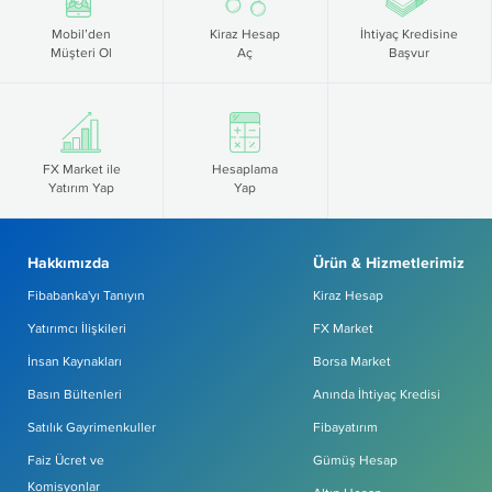
Mobil’den
Kiraz Hesap
İhtiyaç Kredisine
Müşteri Ol
Aç
Başvur
FX Market ile
Hesaplama
Yatırım Yap
Yap
Hakkımızda
Ürün & Hizmetlerimiz
Fibabanka'yı Tanıyın
Kiraz Hesap
Yatırımcı İlişkileri
FX Market
İnsan Kaynakları
Borsa Market
Basın Bültenleri
Anında İhtiyaç Kredisi
Satılık Gayrimenkuller
Fibayatırım
Faiz Ücret ve
Gümüş Hesap
Komisyonlar