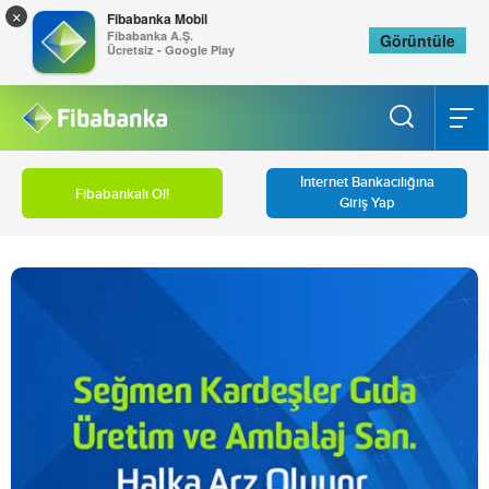
×
Fibabanka Mobil
Fibabanka A.Ş.
Görüntüle
Ücretsiz - Google Play
İnternet Bankacılığına
Fibabankalı Ol!
Giriş Yap