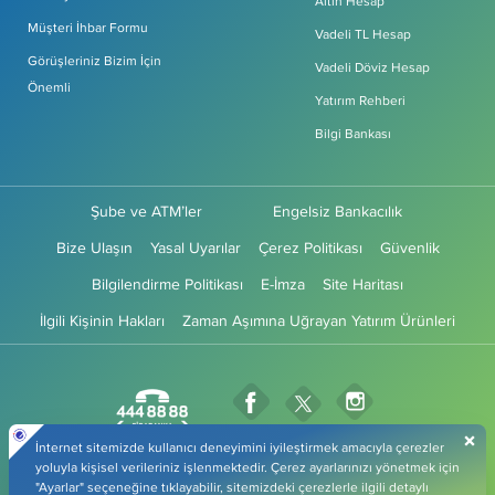
Altın Hesap
Müşteri İhbar Formu
Vadeli TL Hesap
Görüşleriniz Bizim İçin
Vadeli Döviz Hesap
Önemli
Yatırım Rehberi
Bilgi Bankası
Şube ve ATM’ler
Engelsiz Bankacılık
Bize Ulaşın
Yasal Uyarılar
Çerez Politikası
Güvenlik
Bilgilendirme Politikası
E-İmza
Site Haritası
İlgili Kişinin Hakları
Zaman Aşımına Uğrayan Yatırım Ürünleri
Fibabanka Facebook Sayfası
Fibabanka Instagr
Fibabanka Twitter Sayfas
Fibabanka YouTube Sayfa
Fibabanka LinkedIn Sayfası