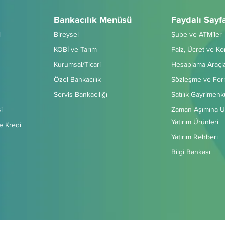
Bankacılık Menüsü
Faydalı Sayf
l
Bireysel
Şube ve ATM’ler
KOBİ ve Tarım
Faiz, Ücret ve K
Kurumsal/Ticari
Hesaplama Araçla
Özel Bankacılık
Sözleşme ve For
Servis Bankacılığı
Satılık Gayrimenk
i
Zaman Aşımına U
Yatırım Ürünleri
e Kredi
Yatırım Rehberi
Bilgi Bankası