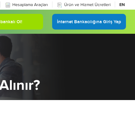
Hesaplama Araçları
Ürün ve Hizmet Ücretleri
EN
bankalı Ol!
İnternet Bankacılığına Giriş Yap
Alınır?