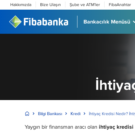
Hakkımızda
Bize Ulaşın
Şube ve ATM'ler
FibaAnahtar
Bankacılık Menüsü
İhtiya
Bilgi Bankası
Kredi
İhtiyaç Kredisi Nedir? İhti
Yaygın bir finansman aracı olan
ihtiyaç kredisi 