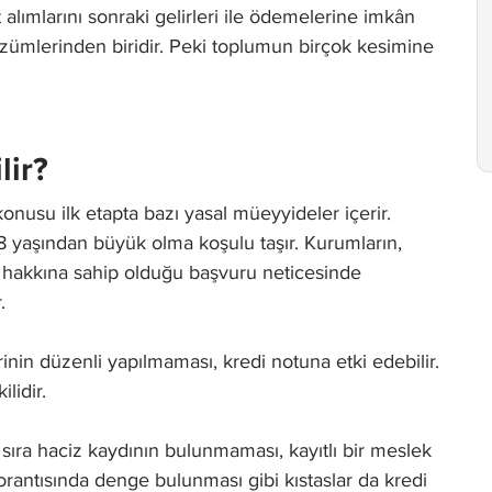
alımlarını sonraki gelirleri ile ödemelerine imkân
çözümlerinden biridir. Peki toplumun birçok kesimine
lir?
 konusu ilk etapta bazı yasal müeyyideler içerir.
18 yaşından büyük olma koşulu taşır. Kurumların,
e hakkına sahip olduğu başvuru neticesinde
.
rinin düzenli yapılmaması, kredi notuna etki edebilir.
ilidir.
sıra haciz kaydının bulunmaması, kayıtlı bir meslek
le orantısında denge bulunması gibi kıstaslar da kredi