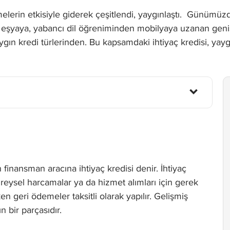
lerin etkisiyle giderek çeşitlendi, yaygınlaştı. Günümüzde t
şyaya, yabancı dil öğreniminden mobilyaya uzanan geniş yel
gın kredi türlerinden. Bu kapsamdaki ihtiyaç kredisi, yaygı
en finansman aracına ihtiyaç kredisi denir. İhtiyaç
i bireysel harcamalar ya da hizmet alımları için gerek
en geri ödemeler taksitli olarak yapılır. Gelişmiş
 bir parçasıdır.