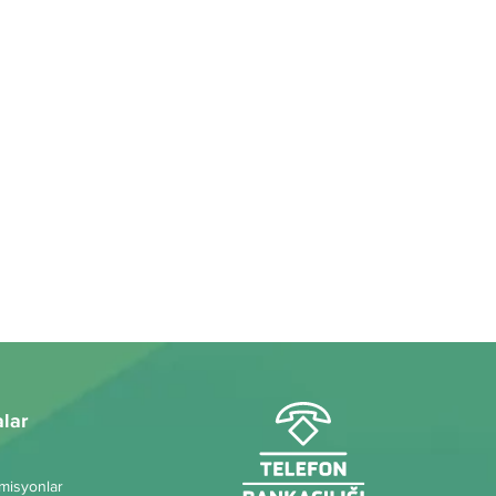
alar
omisyonlar