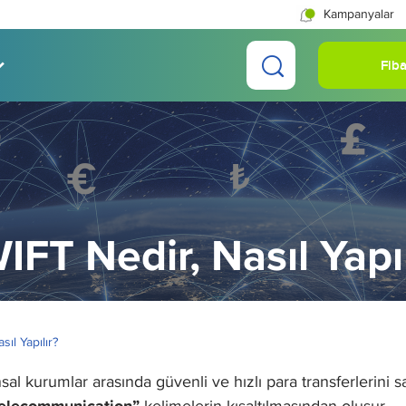
Kampanyalar
Fiba
IFT Nedir, Nasıl Yapıl
ıl Yapılır?
al kurumlar arasında güvenli ve hızlı para transferlerini s
kelimelerin kısaltılmasından oluşur.