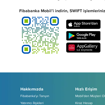
Fibabanka Mobil’i indirin, SWIFT işlemlerinizi
Hakkımızda
Hızlı Erişim
Fibabanka'yı Tanıyın
Mobil'den Müşteri O
Yatırımcı İlişkileri
Kiraz Hesap