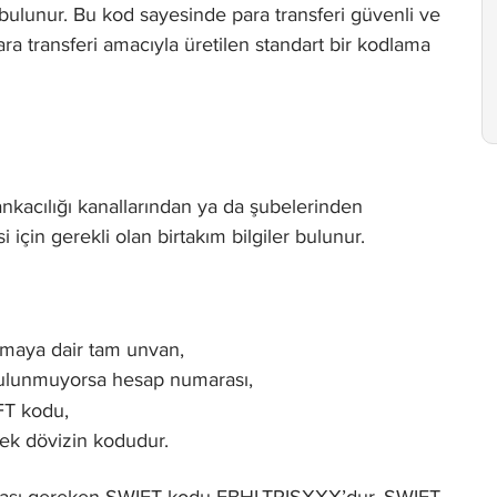
bulunur. Bu kod sayesinde para transferi güvenli ve
ara transferi amacıyla üretilen standart bir kodlama
nkacılığı kanallarından ya da şubelerinden
i için gerekli olan birtakım bilgiler bulunur.
firmaya dair tam unvan,
 bulunmuyorsa hesap numarası,
FT kodu,
cek dövizin kodudur.
ılması gereken SWIFT kodu FBHLTRISXXX’dur. SWIFT