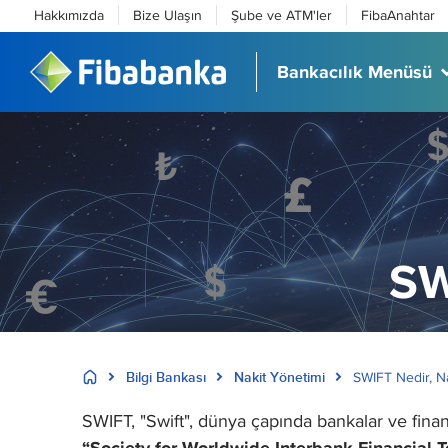
Hakkımızda
Bize Ulaşın
Şube ve ATM'ler
FibaAnahtar
Bankacılık Menüsü
SW
Bilgi Bankası
Nakit Yönetimi
SWIFT Nedir, Nas
SWIFT, "Swift", dünya çapında bankalar ve finans